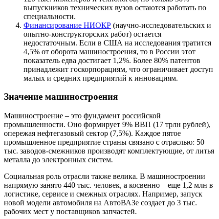
выпускников технических вузов остаются работать по
специальности.
Финансирование НИОКР
(научно-исследовательских и
опытно-конструкторских работ) остается
недостаточным. Если в США на исследования тратится
4,5% от оборота машиностроения, то в России этот
показатель едва достигает 1,2%. Более 80% патентов
принадлежит госкорпорациям, что ограничивает доступ
малых и средних предприятий к инновациям.
Значение машиностроения
Машиностроение – это фундамент российской
промышленности. Оно формирует 9% ВВП (17 трлн рублей),
опережая нефтегазовый сектор (7,5%). Каждое пятое
промышленное предприятие страны связано с отраслью: 50
тыс. заводов-смежников производят комплектующие, от литья
металла до электронных систем.
Социальная роль отрасли также велика. В машиностроении
напрямую занято 440 тыс. человек, а косвенно – еще 1,2 млн в
логистике, сервисе и смежных отраслях. Например, запуск
новой модели автомобиля на АвтоВАЗе создает до 3 тыс.
рабочих мест у поставщиков запчастей.