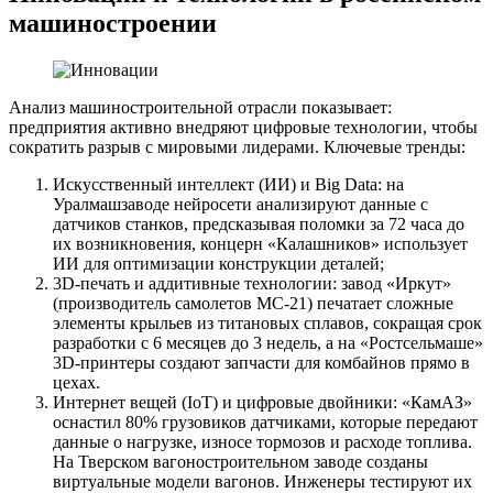
машиностроении
Анализ машиностроительной отрасли показывает:
предприятия активно внедряют цифровые технологии, чтобы
сократить разрыв с мировыми лидерами. Ключевые тренды:
Искусственный интеллект (ИИ) и Big Data: на
Уралмашзаводе нейросети анализируют данные с
датчиков станков, предсказывая поломки за 72 часа до
их возникновения, концерн «Калашников» использует
ИИ для оптимизации конструкции деталей;
3D-печать и аддитивные технологии: завод «Иркут»
(производитель самолетов МС-21) печатает сложные
элементы крыльев из титановых сплавов, сокращая срок
разработки с 6 месяцев до 3 недель, а на «Ростсельмаше»
3D-принтеры создают запчасти для комбайнов прямо в
цехах.
Интернет вещей (IoT) и цифровые двойники: «КамАЗ»
оснастил 80% грузовиков датчиками, которые передают
данные о нагрузке, износе тормозов и расходе топлива.
На Тверском вагоностроительном заводе созданы
виртуальные модели вагонов. Инженеры тестируют их