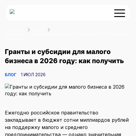
Главная
Блог
Услуги
Гранты и субсидии для малого бизнеса в 2026 году: как
получить
О компании
Гранты и субсидии для малого
Статус
Минпромторг
бизнеса в 2026 году: как получить
Статус резидента Сколково
Включение в Реестр
Блог
Сопровождение Сколково
Минпромторга
+7 (499) 460-06-09
Включение в Реестр МТК
Сертификация продукции
БЛОГ
1 ИЮЛ 2026
Оставить заявку
ИТ
Интеллектуальная
Реестр российского ПО
собственность
Реестр ПАК
Регистрация ПО в Роспатенте
ИТ-аккредитация
Техдокументация для ПО
Ежегодно российское правительство
закладывает в бюджет сотни миллиардов рублей
Привлечение
Прочие услуги
на поддержку малого и среднего
Разработка ПО
финансирования
предпринимательства — однако значительная