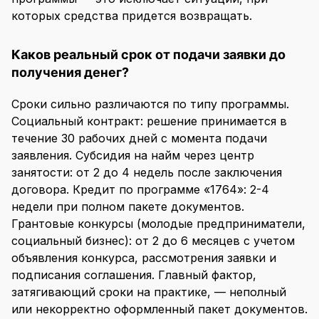
которых средства придется возвращать.
Каков реальный срок от подачи заявки до
получения денег?
Сроки сильно различаются по типу программы.
Социальный контракт: решение принимается в
течение 30 рабочих дней с момента подачи
заявления. Субсидия на найм через центр
занятости: от 2 до 4 недель после заключения
info@dv-consulting.ru
договора. Кредит по программе «1764»: 2-4
недели при полном пакете документов.
+7 (499) 460-06-09
Заказать звонок
Грантовые конкурсы (молодые предприниматели,
г. Москва, ул. Тихвинская, д.2
социальный бизнес): от 2 до 6 месяцев с учетом
объявления конкурса, рассмотрения заявки и
подписания соглашения. Главный фактор,
затягивающий сроки на практике, — неполный
или некорректно оформленный пакет документов.