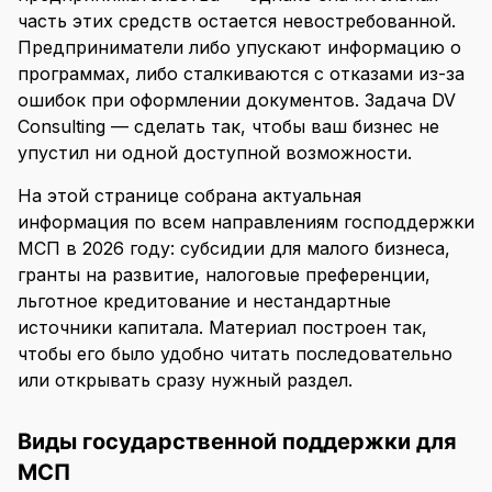
Офсетные контракты
Привлечение инвестиций
часть этих средств остается невостребованной.
ГЧП-контракты
Льготное кредитование
Предприниматели либо упускают информацию о
Отчетность по гранту ФСИ
программах, либо сталкиваются с отказами из-за
ошибок при оформлении документов. Задача DV
Consulting — сделать так, чтобы ваш бизнес не
упустил ни одной доступной возможности.
На этой странице собрана актуальная
информация по всем направлениям господдержки
МСП в 2026 году: субсидии для малого бизнеса,
гранты на развитие, налоговые преференции,
льготное кредитование и нестандартные
источники капитала. Материал построен так,
чтобы его было удобно читать последовательно
или открывать сразу нужный раздел.
Виды государственной поддержки для
МСП