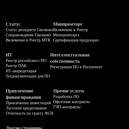
Статус
Минпромторг
Статус резидента Сколково
Включение в Реестр
Сопровождение Сколково
Минпромторга
Включение в Реестр МТК
Сертификация продукции
ИТ
Интеллектуальная
Реестр российского ПО
собственность
Реестр ПАК
Регистрация ПО в Роспатенте
ИТ-аккредитация
Техдокументация для ПО
Привлечение
Прочие услуги
Разработка ПО
финансирования
Офсетные контракты
Привлечение инвестиций
ГЧП-контракты
Льготное кредитование
Отчетность по гранту ФСИ
Другие страницы