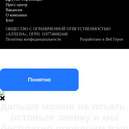
Пресс-центр
Вакансии
О компании
Блог
ОБЩЕСТВО С ОГРАНИЧЕННОЙ ОТВЕТСТВЕННОСТЬЮ
«АЛХЕНА», ОГРН: 1197746682440
Политика конфиденциальности
Разработано в
Веб Герои
Мы используем файлы куки (cookie). Оставаясь на нашем
сайте, вы подтверждаете, что ознакомлены и принимаете
условия
«Политики конфиденциальности»
и даете согласие на
обработку персональных данных метрическими программами
Понятно
дальше можно не искать.
оставьте заявку и мы
бесплатно проверим ваш