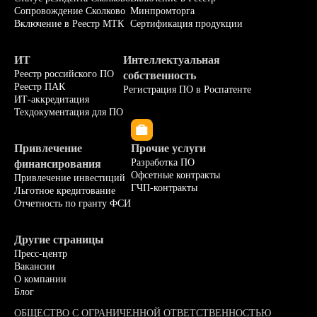
Сопровождение Сколково
Минпромторга
Включение в Реестр МТК
Сертификация продукции
ИТ
Интеллектуальная
Реестр российского ПО
собственность
Реестр ПАК
Регистрация ПО в Роспатенте
ИТ-аккредитация
Техдокументация для ПО
Привлечение
Прочие услуги
Разработка ПО
финансирования
Офсетные контракты
Привлечение инвестиций
info@dv-consulting.ru
ГЧП-контракты
Льготное кредитование
Отчетность по гранту ФСИ
+7 (499) 460-06-09
Заказать звонок
г. Москва, ул. Тихвинская, д.2
Другие страницы
Пресс-центр
Вакансии
О компании
Блог
ОБЩЕСТВО С ОГРАНИЧЕННОЙ ОТВЕТСТВЕННОСТЬЮ