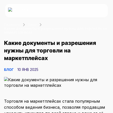
Главная
Блог
Услуги
Какие документы и разрешения нужны для торговли на
маркетплейсах
О компании
Какие документы и разрешения
Статус
Минпромторг
нужны для торговли на
Статус резидента Сколково
Включение в Реестр
Блог
Сопровождение Сколково
Минпромторга
маркетплейсах
+7 (499) 460-06-09
Включение в Реестр МТК
Сертификация продукции
Оставить заявку
БЛОГ
10 ЯНВ 2025
ИТ
Интеллектуальная
Реестр российского ПО
собственность
Реестр ПАК
Регистрация ПО в Роспатенте
ИТ-аккредитация
Техдокументация для ПО
Торговля на маркетплейсах стала популярным
Привлечение
Прочие услуги
способом ведения бизнеса, позволяя продавцам
Разработка ПО
финансирования