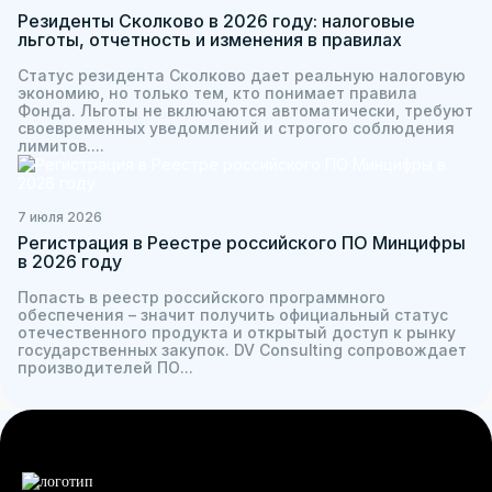
Резиденты Сколково в 2026 году: налоговые
льготы, отчетность и изменения в правилах
Статус резидента Сколково дает реальную налоговую
экономию, но только тем, кто понимает правила
Фонда. Льготы не включаются автоматически, требуют
своевременных уведомлений и строгого соблюдения
лимитов....
7 июля 2026
Регистрация в Реестре российского ПО Минцифры
в 2026 году
Попасть в реестр российского программного
обеспечения – значит получить официальный статус
отечественного продукта и открытый доступ к рынку
государственных закупок. DV Consulting сопровождает
производителей ПО...