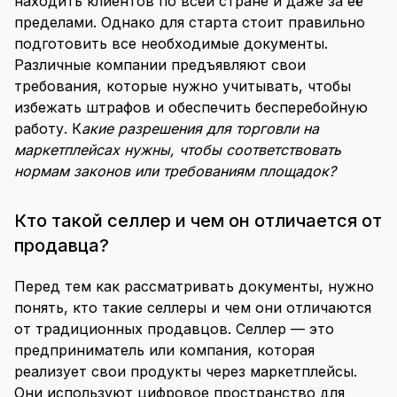
находить клиентов по всей стране и даже за её
Офсетные контракты
Привлечение инвестиций
ГЧП-контракты
пределами. Однако для старта стоит правильно
Льготное кредитование
Отчетность по гранту ФСИ
подготовить все необходимые документы.
Различные компании предъявляют свои
требования, которые нужно учитывать, чтобы
избежать штрафов и обеспечить бесперебойную
работу. К
акие
разрешения для торговли на
маркетплейсах
нужны, чтобы соответствовать
нормам законов или требованиям площадок?
Кто такой селлер и чем он отличается от
продавца?
Перед тем как рассматривать документы, нужно
понять, кто такие селлеры и чем они отличаются
от традиционных продавцов. Селлер — это
предприниматель или компания, которая
реализует свои продукты через маркетплейсы.
Они используют цифровое пространство для