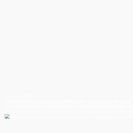
16 июля 2026
Резиденты Сколково в 2026 году: налоговые льготы, 
Статус резидента Сколково дает реальную налоговую эк
автоматически, требуют своевременных уведомлений и с