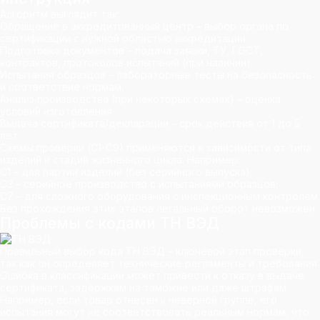
Алгоритм выглядит так:
Обращение в аккредитованный центр – выбор органа по
сертификации с нужной областью аккредитации.
Подготовка документов – подача заявки, ТУ, ГОСТ,
контрактов, протоколов испытаний (при наличии).
Испытания образцов – лабораторные тесты на безопасность
и соответствие нормам.
Анализ производства (при некоторых схемах) – оценка
условий изготовления.
Выдача сертификата/декларации – срок действия от 1 до 5
лет.
Схемы проверки (С1-С9) применяются в зависимости от типа
изделий и стадий жизненного цикла. Например:
С1 – для партии изделий (без серийного выпуска);
С3 – серийное производство с испытаниями образцов;
С7 – для сложного оборудования с инспекционным контролем.
Без прохождения этих этапов легальный оборот невозможен.
Проблемы с кодами ТН ВЭД
Правильный выбор кода ТН ВЭД – ключевой этап проверки,
так как он определяет технические регламенты и требования.
Ошибка в классификации может привести к отказу в выдаче
сертификата, задержкам на таможне или даже штрафам.
Например, если товар отнесен к неверной группе, его
испытания могут не соответствовать реальным нормам, что