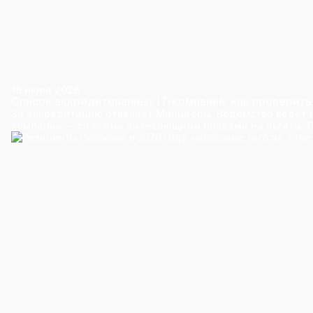
16 июля 2026
Список аккредитованных IT-компаний: как проверить
За аккредитацию отвечает Минцифры. Ведомство ведет 
компании — со всеми вытекающими правами на льготы. По