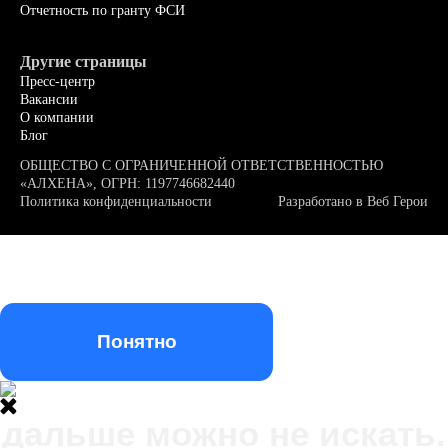
Отчетность по гранту ФСИ
Другие страницы
Пресс-центр
Вакансии
О компании
Блог
ОБЩЕСТВО С ОГРАНИЧЕННОЙ ОТВЕТСТВЕННОСТЬЮ
«АЛХЕНА», ОГРН: 1197746682440
Политика конфиденциальности
Разработано в
Веб Герои
Мы используем файлы куки (cookie). Оставаясь на нашем
сайте, вы подтверждаете, что ознакомлены и принимаете
условия
«Политики конфиденциальности»
и даете согласие на
обработку персональных данных метрическими программами
Понятно
дальше можно не искать.