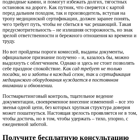
подводные камни, и помогут избежать долгих, тягостных
остановок на дороге. Как путник, что сверяется с картой
перед дальним походом, так и производитель, вступая на
тропу медицинской сертификации, должен заранее понять,
чего требует путь, чтобы не сбиться в час решающий. Такая
предусмотрительность – не излишняя осторожность, но знак
зрелой ответственности и бережного отношения ко времени и
труду.
Но вот пройдены пороги комиссий, выданы документы,
официальное признание получено – и, казалось бы, можно
выдохнуть с облегчением. Однако и здесь не стоит позволять
себе праздное спокойствие.
Как сад требует не только
посадки, но и заботы в каждый сезон, так и
сертификация
медицинского оборудования
нуждается в постоянном
внимании и обновлении.
Постмаркетинговый контроль, тщательное ведение
документации, своевременное внесение изменений – все это
звенья одной цепи, без которых хрупкая структура доверия
может пошатнуться. Настоящая зрелость проявляется не в том,
чтобы достичь, но в том, чтобы удержать – тихо, упорно, с
ежедневной заботой.
Получите бесплатную консультацию