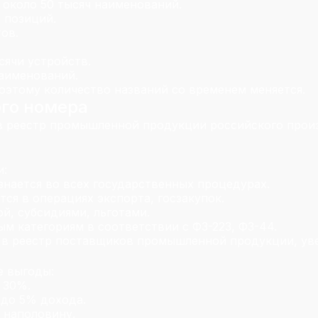
около 50 тысяч наименований.
 позиций.
ов.
сячи устройств.
наименований.
поэтому количество названий со временем меняется.
го номера
 в реестр промышленной продукции российского прои
и:
нается во всех государственных процедурах.
я в операциях экспорта, госзакупок.
й, субсидиями, льготами.
ым категориям в соответствии с ФЗ-223, ФЗ-44.
 в реестр поставщиков промышленной продукции, ув
 выгоды:
 30%.
 до 5% дохода.
 наполовину.