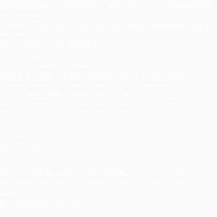
 до полутора. Проверяется правильность оформления
заключения.
инпромторга, принимается решение. Присваивается н
явитель.
ка о присвоении номера.
ть следующие условия:
оваться в РФ, ЕАЭС. Предоставить выписку ЕГРЮЛ.
тверждение документами на собственность.
в соответствии с методикой ЛК-111.
акет технической документации на изделие, с черте
е, с ЭП.
ц и больше.
Ф, составленной не позже, чем полгода назад.
ства.
е таких документов: