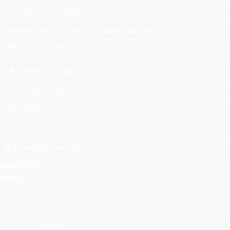
Только из России.
Изложения только русским языком
собраны в таблице 5.
В каких средах
В ОС, СУБД
ERP, CRM
В IDE, CAD
В антивирусах, МЭ
омеров
латежей
Цена, ₽