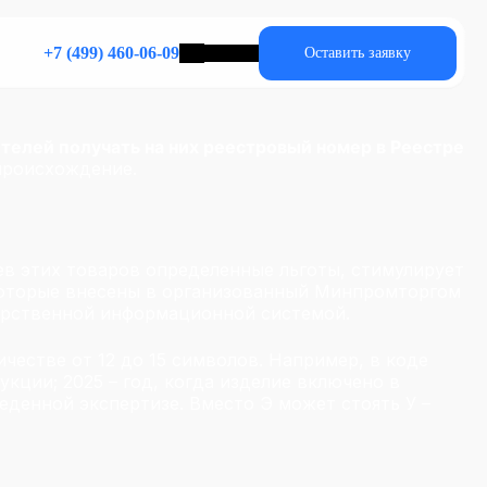
+7 (499) 460-06-09
Оставить заявку
телей получать на них
реестровый номер в Реестре
происхождение.
рочие услуги
азработка ПО
фсетные контракты
ЧП-контракты
в этих товаров определенные льготы, стимулирует
 которые внесены в организованный Минпромторгом
дарственной информационной системой.
честве от 12 до 15 символов. Например, в коде
кции; 2025 – год, когда изделие включено в
еденной экспертизе. Вместо Э может стоять У –