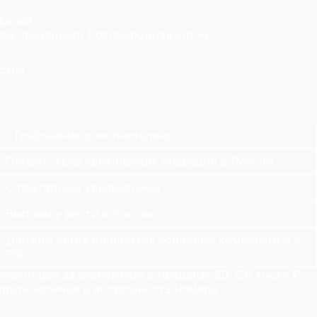
делий.
тов, выданного Росприроднадзором.
стра.
Требования дополнительно
Присутствие критических операций в России
С поэтапным увеличением
Выплавку вести в России
Должны синтезироваться основные компоненты в
РФ
зон цен за экспертизу в пределах 50-120 тысяч ₽.
рить наличие и актуальность номера.