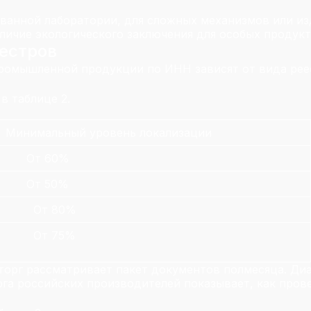
ванной лаборатории, для сложных механизмов или из
личие экологического заключения для особых продук
еестров
ромышленной продукции по ИНН зависят от вида рее
в таблице 2.
Минимальный уровень локализации
От 60%
От 50%
От 80%
От 75%
рг рассматривает пакет документов полмесяца. Диапа
га российских производителей показывает, как прове