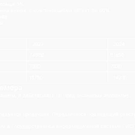
больше 3%.
ний рынок, с компенсациями затрат до 80%.
оду.
ов
2023
2024
74560
81890
7330
7330
13780
14230
номера
аниям, и действовать по предписанному алгоритму.
ледуется продукция. Определяется подходящий реестр
ации в Государственной информационной системе ГИСП