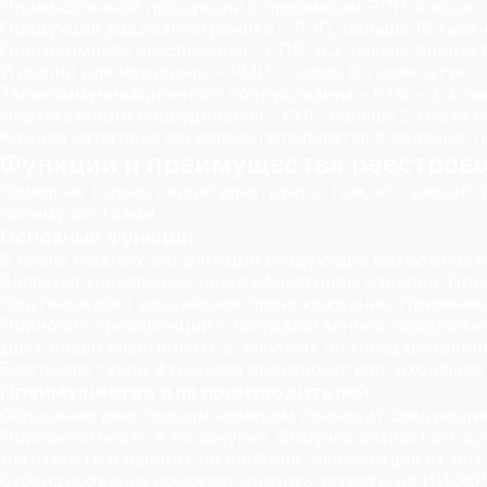
Промышленной продукции с префиксом РПП в коде – 
Продукции радиоэлектроники – РЭП, больше 12 тысяч
Программного обеспечения – РПО, 8,2 тысячи продукт
Изделий для медицины – РМИ – около 6 тысяч штук.
Телекоммуникационного оборудования – РТО – 3,4 ты
Нефтегазового оборудования – РНГ, больше 2 тысяч 
Каждая категория регулярно пополняется в перечне, 
Функции и преимущества реестрово
Номер не только свидетельствует о том, что входит
преимуществами.
Основные функции
В числе главных его функций следующие возможност
Является уникальным идентификатором изделий. Приз
Подтверждает российское происхождение. Применяетс
Приносит преференции с государственной поддержко
Дает право участвовать в закупках по государственн
Благодаря таким функциям производители, входящие
Преимущества для производителей
Обладание реестровым номером приносит следующие
Приоритетность в госзакупке. Выручка возрастает до
Льготность в налогах по прибыли, освобождая от них
Субсидирование помогает снизить затраты на НИОКР