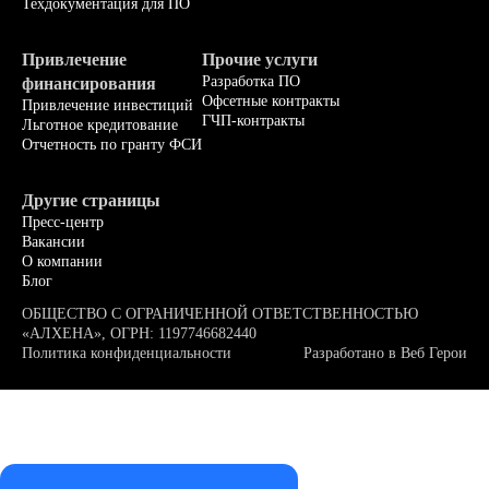
Техдокументация для ПО
Привлечение
Прочие услуги
Разработка ПО
финансирования
Офсетные контракты
Привлечение инвестиций
ГЧП-контракты
Льготное кредитование
Отчетность по гранту ФСИ
Другие страницы
Пресс-центр
Вакансии
О компании
Блог
ОБЩЕСТВО С ОГРАНИЧЕННОЙ ОТВЕТСТВЕННОСТЬЮ
«АЛХЕНА», ОГРН: 1197746682440
Политика конфиденциальности
Разработано в
Веб Герои
Мы используем файлы куки (cookie). Оставаясь на нашем
сайте, вы подтверждаете, что ознакомлены и принимаете
условия
«Политики конфиденциальности»
и даете согласие на
обработку персональных данных метрическими программами