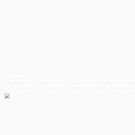
16 июля 2026
Список аккредитованных IT-компаний: как проверить
За аккредитацию отвечает Минцифры. Ведомство ведет 
компании — со всеми вытекающими правами на льготы. По