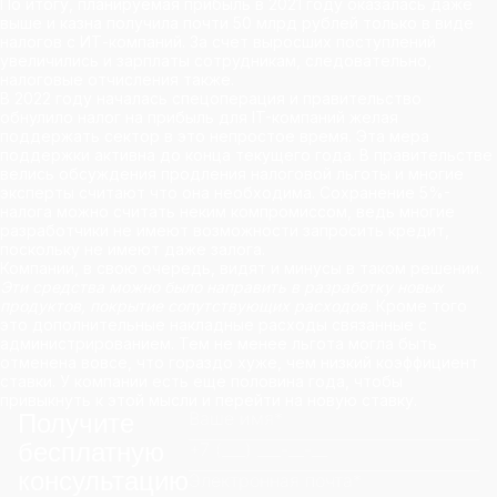
По итогу, планируемая прибыль в 2021 году оказалась даже
выше и казна получила почти 50 млрд рублей только в виде
налогов с ИТ-компаний. За счет выросших поступлений
увеличились и зарплаты сотрудникам, следовательно,
налоговые отчисления также.
В 2022 году началась спецоперация и правительство
обнулило налог на прибыль для IT-компаний
желая
поддержать сектор в это непростое время. Эта мера
поддержки активна до конца текущего года. В правительстве
велись обсуждения продления налоговой льготы и многие
эксперты считают что она необходима. Сохранение 5%-
налога можно считать неким компромиссом, ведь многие
разработчики
не имеют возможности запросить кредит
,
поскольку не имеют даже залога.
Компании, в свою очередь, видят и минусы в таком решении.
Эти средства можно было направить в разработку новых
продуктов, покрытие сопутствующих расходов.
Кроме того
это дополнительные накладные расходы связанные с
администрированием. Тем не менее льгота могла быть
отменена вовсе, что гораздо хуже, чем низкий коэффициент
ставки. У компании есть еще половина года, чтобы
привыкнуть к этой мысли и перейти на новую ставку.
Получите
бесплатную
консультацию