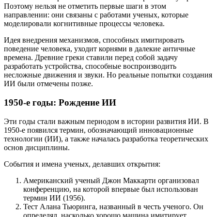
Поэтому нельзя не отметить первые шаги в этом
направлении: они связаны с работами ученых, которые
моделировали когнитивные процессы человека.
Идея внедрения механизмов, способных имитировать
поведение человека, уходит корнями в далекие античные
времена. Древние греки ставили перед собой задачу
разработать устройства, способные воспроизводить
несложные движения и звуки. Но реальные попытки создания
ИИ были отмечены позже.
1950-е годы: Рождение ИИ
Эти годы стали важным периодом в истории развития ИИ. В
1950-е появился термин, обозначающий инновационные
технологии (ИИ), а также началась разработка теоретических
основ дисциплины.
События и имена ученых, делавших открытия:
Американский ученый Джон Маккарти организовал
конференцию, на которой впервые был использован
термин ИИ (1956).
Тест Алана Тьюринга, названный в честь ученого. Он
определял, насколько хорошо машина имитирует