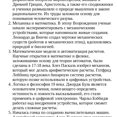
Древней Греции, Аристотель, а также его сподвижники
и ученики размышляли о природе мышления и законе
рациональности. Их труды заложили основу для
понимания человеческого разума.
Механика и математика. В эпоху Возрождения ученые
начали экспериментировать с механическими
устройствами, которые напоминали живые создания.
Леонардо да Винчи создал чертежи механических
существ (роботов и механических птиц), вдохновляясь
природой и биологией.
Математические модели и автоматизация расчетов.
Научные открытия в математике и физике,
заложившими основу для теории автоматов, были
сделаны в 17-18 века. Блез Паскаль изобрел механизм,
который мог делать арифметические расчеты. Готфрид
Лейбниц предложил бинарную систему расчетов,
которую позже использовали в цифровых устройствах.
Логика и философия 19 века. Джордж Буль является
основателем учения, помогающего определять
истинность и ложность высказываний, его стали
применять в цифровой электронике. Чарльз Бэббидж
работал над внедрением устройства, которое сможет
делать сложные расчеты.
Началась гонка по созданию вычислительных машин.