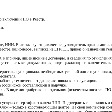
о включении ПО в Реестр.
ки.
е, ИНН. Если заявку отправляет не руководитель организации, 
еестра акционеров, выписка из ЕГРЮЛ, приказ о назначении ген
 например, лицензионные договоры, и сведения по отчислениям 
утствовать вся документация, подтверждающая исключительные 
еристик, функционала, необходимых условий для его установки,
ьзователя.
аботке, техническое задание, акт ввода в эксплуатацию.
 российской составляющей в выручке.
пке. В виде дистрибутива на отдельном физическом носителе ПО
ия.
осуслугах и сертификат ключа ЭЦП. Подтвердить свою запись и 
люч – только в удостоверяющем центре. На свой компьютер сои
одукт представлена на иностранном языке, потребуется заверен