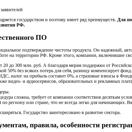
щряется государством и поэтому имеет ряд преимуществ.
Для по
азвития РФ.
чественного ПО
фициальное подтверждение чистоты продукта. Он надежный, ав
работе на территории РФ. Кроме этого, компании, включившие с
т 20 до 300 млн. руб. А благодаря мерам поддержки от Российс
кой 50% без всяких потерь для себя, разницу компенсирует фонд
НДС, налог на прибыль составит 0%, а страховые взносы в Фонд
а также видео- и аудиосервисов, образовательных и рекламных пл
деры.
дура сложна, требует от компании соответствия десяткам услов
по региону или стране, что не всегда легко для начинающих. В
ширяться. Государство заинтересовано в развитие сектора.
кументам, правила, особенности регистр