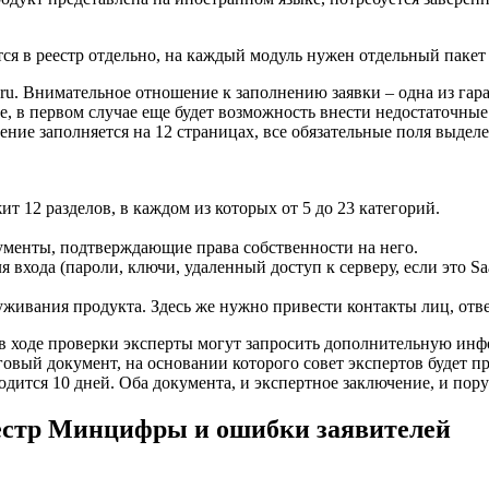
тся в реестр отдельно, на каждый модуль нужен отдельный пакет
gov.ru. Внимательное отношение к заполнению заявки – одна из г
е, в первом случае еще будет возможность внести недостаточные
ление заполняется на 12 страницах, все обязательные поля выде
 12 разделов, в каждом из которых от 5 до 23 категорий.
менты, подтверждающие права собственности на него.
я входа (пароли, ключи, удаленный доступ к серверу, если это S
живания продукта. Здесь же нужно привести контакты лиц, отв
 в ходе проверки эксперты могут запросить дополнительную ин
говый документ, на основании которого совет экспертов будет 
одится 10 дней. Оба документа, и экспертное заключение, и пор
еестр Минцифры и ошибки заявителей