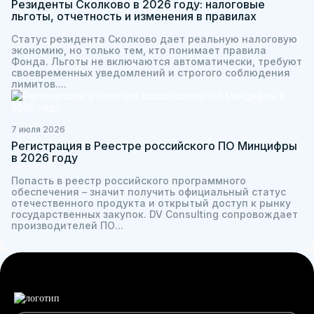
Резиденты Сколково в 2026 году: налоговые
льготы, отчетность и изменения в правилах
Статус резидента Сколково дает реальную налоговую
экономию, но только тем, кто понимает правила
Фонда. Льготы не включаются автоматически, требуют
своевременных уведомлений и строгого соблюдения
лимитов....
7 июля 2026
Регистрация в Реестре российского ПО Минцифры
в 2026 году
Попасть в реестр российского программного
обеспечения – значит получить официальный статус
отечественного продукта и открытый доступ к рынку
государственных закупок. DV Consulting сопровождает
производителей ПО...