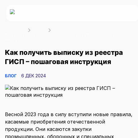
Главная
Блог
Услуги
Как получить выписку из реестра ГИСП – пошаговая
инструкция
О компании
Как получить выписку из реестра
Статус
Минпромторг
ГИСП – пошаговая инструкция
Статус резидента Сколково
Включение в Реестр
Блог
Сопровождение Сколково
Минпромторга
+7 (499) 460-06-09
Включение в Реестр МТК
Сертификация продукции
БЛОГ
6 ДЕК 2024
Оставить заявку
ИТ
Интеллектуальная
Реестр российского ПО
собственность
Реестр ПАК
Регистрация ПО в Роспатенте
ИТ-аккредитация
Техдокументация для ПО
Весной 2023 года в силу вступили новые правила,
касаемые приобретения отечественной
Привлечение
Прочие услуги
продукции. Они касаются закупки
Разработка ПО
финансирования
промышленных, оборонных и специальных