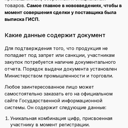
Офсетные контракты
Привлечение инвестиций
товаров.
Самое главное в нововведениях, чтобы в
ГЧП-контракты
Льготное кредитование
момент совершения сделки у поставщика была
Отчетность по гранту ФСИ
выписка ГИСП
.
Какие данные содержит документ
Для подтверждения того, что продукция не
попадает под запрет или санкции, участникам
закупок потребуется наличие документального
отчета. Порядок выдачи документа установлен
Министерством промышленности и торговли.
Любое заинтересованное лицо может
самостоятельно заказать его на официальном
сайте Государственной информационной
системы. Он содержит следующие данные:
Уникальная комбинация цифр, присвоенная
участнику в момент регистрации.