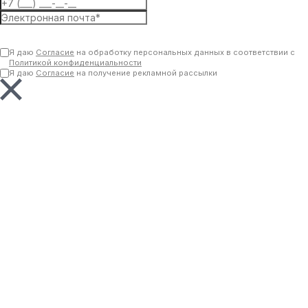
Отправить
Я даю
Согласие
на обработку персональных данных в соответствии с
Политикой конфиденциальности
Я даю
Согласие
на получение рекламной рассылки
Ваша заявка отправлена.
Менеджер свяжется с вами в ближайшее время
info@dv-consulting.ru
+7 (499) 460-06-09
Заказать звонок