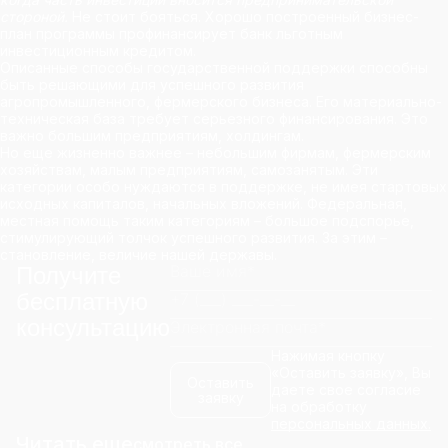
стороной.
Не стоит бояться. Хорошо построенный бизнес-
план программы профинансирует банк льготным
инвестиционным кредитом.
Описанные способы государственной поддержки способны
быть решающими для успешного развития
агропромышленного, фермерского бизнеса. Его материально-
техническая база требует серьезного финансирования. Это
важно большим предприятиям, холдингам.
Но еще жизненно важнее – небольшим фирмам, фермерским
хозяйствам, малым предприятиям, самозанятым. Эти
категории особо нуждаются в поддержке, не имея стартовых
исходных капиталов, начальных вложений. Федеральная,
местная помощь таким категориям – большое подспорье,
стимулирующий толчок успешного развития. За этим –
становление, величие нашей державы.
Получите
бесплатную
консультацию
Нажимая кнопку
«Оставить заявку», Вы
Оставить
даете свое согласие
заявку
на обработку
персональных данных.
Читать еще
смотреть все