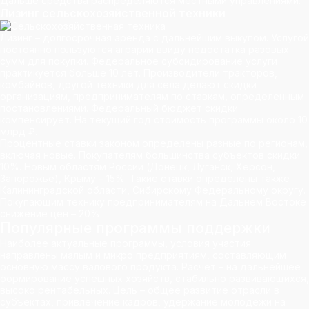
Дальше средства распределяются местными управлениями.
Лизинг сельскохозяйственной техники
Лизинг – долгосрочная аренда с дальнейшим выкупом. Услугой
постоянно пользуются аграрии ввиду недостатка разовых
сумм для покупки. Федеральное субсидирование услуги
практикуется больше 10 лет. Производители тракторов,
комбайнов, другой техники для села делают скидки
организациям, предпринимателям по ставкам, определенным
постановлениями. Федеральный бюджет скидки
компенсирует. На текущий год стоимость программы около 10
млрд ₽.
Процентные ставки законом определены разные по регионам,
включая новые. Покупателям большинства субъектов скидки
10%. Новым областям России (Донецк, Луганск, Херсон,
Запорожье), Крыму – 15%. Такие ставки определены также
Калининградской области, Сибирскому Федеральному округу.
Покупающим технику предпринимателям на Дальнем Востоке
снижение цен – 20%.
Популярные программы поддержки
Наиболее актуальные программы, условия участия
направлены малым и микро предприятиям, составляющим
основную массу валового продукта. Расчет – на дальнейшее
формирование успешных хозяйств, стабильно развивающихся,
высоко рентабельных. Цель – общее развитие отрасли в
субъектах, привлечение кадров, удержание молодежи на