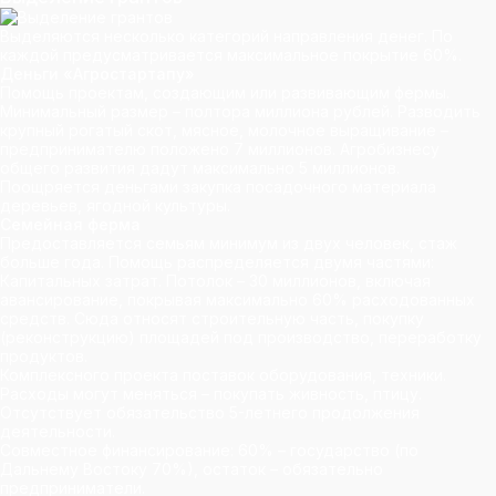
Выделяются несколько категорий направления денег. По
каждой предусматривается максимальное покрытие 60%.
Деньги «Агростартапу»
Помощь проектам, создающим или развивающим фермы.
Минимальный размер – полтора миллиона рублей. Разводить
крупный рогатый скот, мясное, молочное выращивание –
предпринимателю положено 7 миллионов. Агробизнесу
общего развития дадут максимально 5 миллионов.
Поощряется деньгами закупка посадочного материала
деревьев, ягодной культуры.
Семейная ферма
Предоставляется семьям минимум из двух человек, стаж
больше года. Помощь распределяется двумя частями:
Капитальных затрат. Потолок – 30 миллионов, включая
авансирование, покрывая максимально 60% расходованных
средств. Сюда относят строительную часть, покупку
(реконструкцию) площадей под производство, переработку
продуктов.
Комплексного проекта поставок оборудования, техники.
Расходы могут меняться – покупать живность, птицу.
Отсутствует обязательство 5-летнего продолжения
деятельности.
Совместное финансирование: 60% – государство (по
Дальнему Востоку 70%), остаток – обязательно
предприниматели.