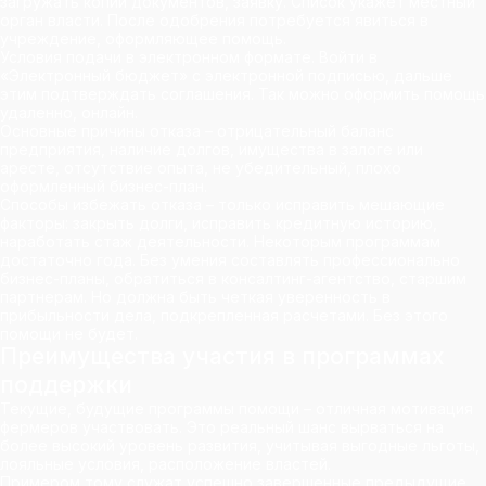
загружать копии документов, заявку. Список укажет местный
орган власти. После одобрения потребуется явиться в
учреждение, оформляющее помощь.
Условия подачи в электронном формате. Войти в
«Электронный бюджет» с электронной подписью, дальше
этим подтверждать соглашения. Так можно оформить помощь
удаленно, онлайн.
Основные причины отказа – отрицательный баланс
предприятия, наличие долгов, имущества в залоге или
аресте, отсутствие опыта, не убедительный, плохо
оформленный бизнес-план.
Способы избежать отказа – только исправить мешающие
факторы: закрыть долги, исправить кредитную историю,
наработать стаж деятельности. Некоторым программам
достаточно года. Без умения составлять профессионально
бизнес-планы, обратиться в консалтинг-агентство, старшим
партнерам. Но должна быть четкая уверенность в
прибыльности дела, подкрепленная расчетами. Без этого
помощи не будет.
Преимущества участия в программах
поддержки
Текущие, будущие программы помощи – отличная мотивация
фермеров участвовать. Это реальный шанс вырваться на
более высокий уровень развития, учитывая выгодные льготы,
лояльные условия, расположение властей.
Примером тому служат успешно завершенные предыдущие