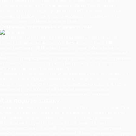
предпринимательства – не иметь наемных работников,
годовой доход до 2,5 миллиона рублей. При больших
оборотах нужно переоформляться ИП, с возможностью
нанимать рабочую силу, организовывать вакансии. Это
приветствуется муниципалитетами.
Основные требования к заявителям
Претенденты на помощь обязаны иметь официальную
регистрацию юридического и физического лица, или
регистрировать ЛПХ в местных органах. Обязательное
условие – отсутствие задолженностей по банкам, налогам,
МФО. Подтверждение – бухгалтерским балансом, справками
из банков, налоговой службы. Не должно быть залогов,
отчуждений, арестов имущества.
Главное к получению – наличие развернутого, осознанного
бизнес-плана. Предприниматели должны ясно понимать,
излагать суть своего проекта, развиваемого дела. Видеть
реальность успеха, путей зарабатывания прибыли,
окупаемости предприятия и оказываемой помощи.
Как подать заявку
Каждый фермер, владелец частного подсобного хозяйства,
руководитель кооператива, предприятия найдет нужную
программу сельскохозяйственного субсидирования.
Желающим получать помощь стоит внимательно
проанализировать полный перечень льготных программ,
необходимых условий, требований. Важно учитывать, строго