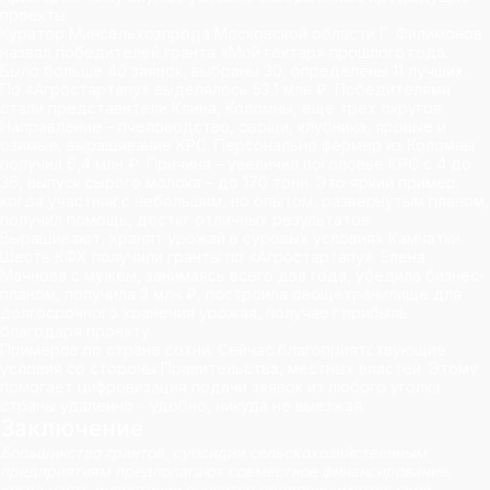
проекты:
Куратор Минсельхозпрода Московской области Г. Филимонов
назвал победителей гранта «Мой гектар» прошлого года.
Было больше 40 заявок, выбраны 30, определены 11 лучших.
По «Агростартапу» выделялось 53,1 млн ₽. Победителями
стали представители Клина, Коломны, еще трех округов.
Направление – пчеловодство, овощи, клубника, яровые и
озимые, выращивание КРС. Персонально фермер из Коломны
получил 6,4 млн ₽. Причина – увеличил поголовье КРС с 4 до
36, выпуск сырого молока – до 170 тонн. Это яркий пример,
когда участник с небольшим, но опытом, развернутым планом,
получил помощь, достиг отличных результатов.
Выращивают, хранят урожай в суровых условиях Камчатки.
Шесть КФХ получили гранты по «Агростартапу». Елена
Мачнова с мужем, занимаясь всего два года, убедила бизнес-
планом, получила 3 млн ₽, построила овощехранилище для
долгосрочного хранения урожая, получает прибыль
благодаря проекту.
Примеров по стране сотни. Сейчас благоприятствующие
условия со стороны Правительства, местных властей. Этому
помогает цифровизация подачи заявок из любого уголка
страны удаленно – удобно, никуда не выезжая.
Заключение
Большинство грантов,
субсидии сельскохозяйственным
предприятиям
предполагают совместное финансирование,
когда часть инвестиции вносится предпринимательской