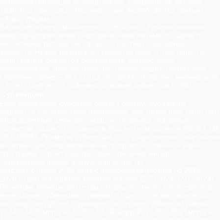
перерабатывающее оборудование, специальная техника,
транспортные средства, животные (исключаются свиньи).
«Агротуризм»
Развитие агропромышленного, сельского туризма малыми,
микропредприятиями – юридическими лицами поощряется 10
миллионами рублей. Не касается частных подсобных
хозяйств. Нужно развивать туризм региона: строительство
капитальных объектов размещения, подключение
коммуникаций, благоустройство прилегающих территорий.
Освоение денег – за 1,5 года, продолжать проект минимально
– 5 лет. Требуется софинансирование размером 10-25%.
Субвенции
Если назначение субсидий бывает общим, субвенции
выдаются государством (регионами, местными властями) под
определенные цели, реализацию реальных указанных
проектов (задач). Отражено в бюджетном кодексе РФ, ФЗ-145
(31.07.1998). Примеры субвенций – государственная закупочная
интервенция, направленная на продовольственное зерно;
программа строительства, приобретения жилья
сельхозработникам (Калужская область).
Бюджет страны 2024 года с плановым периодом по 2025,
2026 годам определен законом ФЗ-549 (27.11.2023, 12.07.2024).
Регионам, муниципалитетам страны по списку распределены
ежегодные субвенции, суммами от десятков миллионов до
миллиардов рублей. Суммарно по стране субвенции равны:
2024 – 24,16 млрд ₽, 2025 – 24,78 млрд ₽, 2026 – 26,21 млрд ₽.