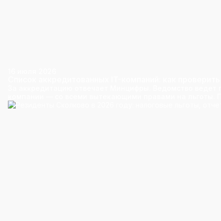
16 июля 2026
Список аккредитованных IT-компаний: как проверить
За аккредитацию отвечает Минцифры. Ведомство ведет 
компании — со всеми вытекающими правами на льготы. По