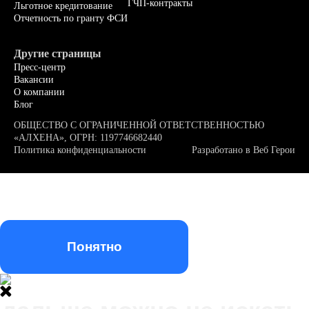
ГЧП-контракты
Льготное кредитование
Отчетность по гранту ФСИ
Другие страницы
Пресс-центр
Вакансии
О компании
Блог
ОБЩЕСТВО С ОГРАНИЧЕННОЙ ОТВЕТСТВЕННОСТЬЮ
«АЛХЕНА», ОГРН: 1197746682440
Политика конфиденциальности
Разработано в
Веб Герои
Мы используем файлы куки (cookie). Оставаясь на нашем
сайте, вы подтверждаете, что ознакомлены и принимаете
условия
«Политики конфиденциальности»
и даете согласие на
обработку персональных данных метрическими программами
Понятно