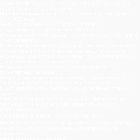
общая сумма больше 16 трлн ₽, включая 0,56 трлн ₽ этого
года, 0,54 трлн ₽ прошлогодние.
Перечень главных изменений финансирования агропрома по
2024-2025 году:
Увеличили поддержку-2024 малых, средних
предпринимателей до 16 млрд ₽ (+15%).
Объединение стимулирующих и компенсирующих субсидий в
12 направлениях.
Молочным фермерам субсидировали покупки с обновлением
оборудования. Половина намеченных средств получена
фермерами, хозяйства которых имеют 200-400 голов КРС –
для увеличения поголовья до1000+.
Молочные экспортеры получили компенсации 100%
транспортных расходов.
Госпрограмма комплексного развития территорий села на
2025 год вырастет на 150%, составит 109 млрд ₽.
Будет развиваться рыбоводческое направление, сельский
туризм.
Заметно: государство поддерживает разные категории
участников – начинающих, развивающихся, опытных
агробизнесменов.
Основные виды господдержки
Правительством определены приоритетные виды помощи,
они адресно доступны нуждающимся направлениям,
хозяйствам.
Объединенные субсидии