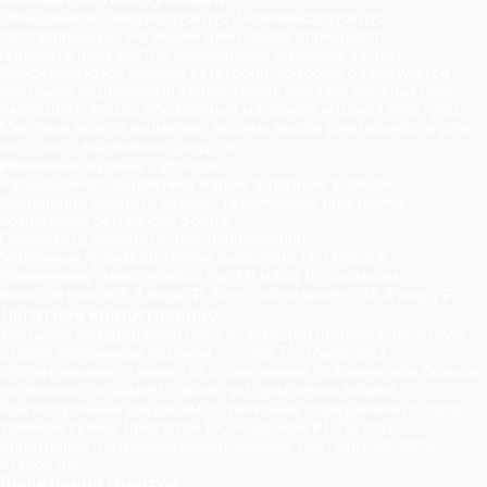
Объединили стимулирующую и компенсирующую
составляющую. Регионам дано право определять
приоритетный вектор возмещения аграрных затрат.
Субсидируются закупки категорий, которые реализуются
частными подсобными хозяйствами: крупный рогатый скот
(молодой), ягоды, посадочный материал ягодной культуры.
Местные власти выделяют восемь видов деятельности для
льготного выделения средств.
Изменения единых субсидий:
Расширенная поддержка малым аграрным формам.
Выделение средств научно-технической программе
подготовки семенного фонда.
Пересмотр приоритетных направлений.
Молочным производителям выделено 14,3 млрд ₽,
племенному животноводству 7,6 млрд ₽, посадкам
многолетников 5,8 млрд ₽. Всего объединено 49,4 млрд ₽,
Льготное кредитование
Учитывая безудержный рост ставки Центробанка, льготную
ставку аграрникам подняли – стало 7% (было 5%).
Обязательным становится страхование половины или больше
засеянных площадей, также при продлении займов.
Краткосрочным кредитам по регионам определили потолок
заемной суммы (диапазон 100 – 600 млн ₽). Льготы
определяются целями кредитовании, составят 50-100%
ставок ЦБ.
Выделение грантов