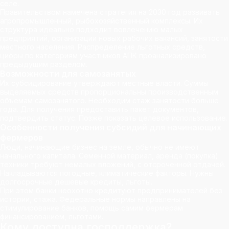
селе.
Правительством намечена стратегия на 2030 год развивать
агропромышленный, рыбохозяйственный комплексы. Их
структура идеально подходит вовлечению малых
предприятий, организации новых рабочих вакансий, занятости
местного населения. Распределение льготных средств,
цифры по категориям участников АПК проанализировано
предыдущим разделом.
Возможности для самозанятых
Их субсидирование утверждают местные власти. Суммы
выделяемых средств пропорциональны производственным
объемам самозанятого. Необходим стаж занятости больше
года. Для получения предоставить пакет документов,
подтвердить статус. Позже показать целевое использование.
Особенности получения субсидий для начинающих
фермеров
Люди, начинающие бизнес на земле, обычно не имеют
начального капитала. Семенной материал, аренда (покупка)
техники требуют немалых вложений, с отсроченной отдачей.
Накладываются погодные, климатические факторы. Нужны
долгосрочные дешевые кредиты, льготы.
При этом банки неохотно кредитуют предпринимателей без
истории, стажа. Федеральные нормы направлены на
стимулирование банков, помощь самим фермерам
финансированием, льготами.
Кому доступна господдержка?