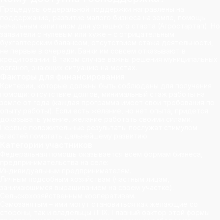
Процедуры федеральной поддержки направлены на
поддержание, развитие малого бизнеса на земле, помощь
начальным капиталом для успешного старта (Агростартап). Но
заявители с нулевым или хуже – с отрицательным
бухгалтерским балансом, отсутствием стажа деятельности,
не первые в очереди. Банки им совсем отказывают в
кредитовании. В таком случае важны решения муниципальных
органов, знающих ситуацию на местах.
Факторы для финансирования
Критерии, которые должны быть соблюдены для получения
помощи: отсутствие долгов, минимальный стаж работы на
земле от года (каждая программа имеет свои требования по
опыту работы). Если есть желание, но нет опыта, придется
доказывать умение, желание работать своими силами.
Первые положительные результаты послужат стимулом
властей помогать дальнейшему развитию.
Категории участников
Федеральная помощь оказывается всем формам бизнеса,
предпринимательства на селе:
Индивидуальным предпринимателям.
Личным подсобным хозяйствам (частным лицам,
занимающимся выращиванием на своем участке).
Сельскохозяйственным кооперативам.
Самозанятым – ими могут становиться как желающие со
стороны, так и владельцы ЛПХ. Главный фактор этой формы