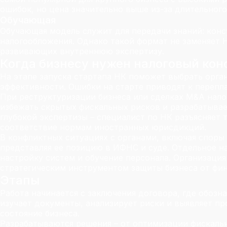
ошибок, но цена значительно выше из-за длительного
Обучающая
Обучающая модель служит для передачи знаний: конс
налогообложения. Однако такой формат не заменяет 
развивающих внутреннюю экспертизу.
Когда бизнесу нужен налоговый кон
На этапе запуска стартапа НК поможет выбрать орг
эффективности. Ошибки на старте приводят к перепл
При реструктуризации бизнеса или сделках M&A нало
избежать скрытых фискальных рисков и разрабатыва
глубокой экспертизы – специалист по НК разъясняет
соответствие нормам иностранных юрисдикций.
В конфликтных ситуациях с органами, включая споры
представляя ее позицию в ИФНС и суде. Отдельное н
настройку систем и обучение персонала. Организация
стратегическим инструментом защиты бизнеса от фи
Этапы
Работа начинается с заключения договора, где обозна
изучает документы, анализирует риски и выявляет пр
состояние бизнеса.
Разрабатываются решения – от оптимизации фискальн