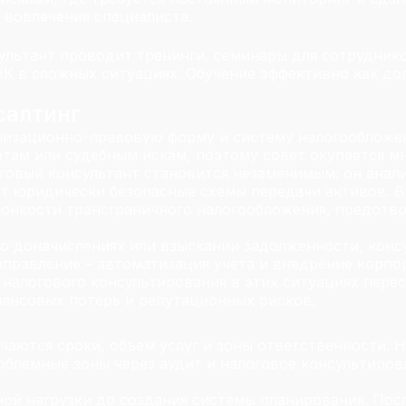
 вовлечения специалиста.
ультант проводит тренинги, семинары для сотрудник
НК в сложных ситуациях. Обучение эффективно как до
салтинг
анизационно-правовую форму и систему налогообложе
атам или судебным искам, поэтому совет окупается м
говый консультант становится незаменимым: он анал
ет юридически безопасные схемы передачи активов. 
 тонкости трансграничного налогообложения, предотв
 о доначислениях или взыскании задолженности, конс
аправление – автоматизация учета и внедрение корпо
 налогового консультирования в этих ситуациях перес
нансовых потерь и репутационных рисков.
чаются сроки, объем услуг и зоны ответственности. Н
облемные зоны через аудит и налоговое консультиров
ой нагрузки до создания системы планирования. Посл