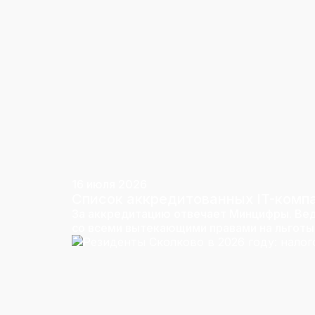
16 июля 2026
Список аккредитованных IT-компа
За аккредитацию отвечает Минцифры. Вед
со всеми вытекающими правами на льготы. 