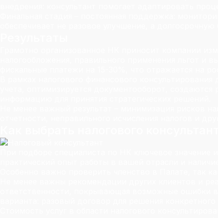
внедрения: консультант помогает адаптировать проц
Финальная стадия – постоянная поддержка: монитори
обеспечивает не разовое улучшение, а долгосрочную 
Результаты
Грамотно организованное НК приносит компании изме
налогообложения, правильного применения льгот и в
фискальные платежи на 15-30%, что отражается на ро
В рамках налогового финансового консультирования 
учета, оптимизируется документооборот, создаются 
информацию для принятия стратегических решений.
Не менее важный результат – минимизация рисков на
отчетности, неправильного исчисления налогов и др
Как выбрать налогового консультан
При подборе специалиста по НК ключевое значение и
практический опыт работы в вашей отрасли и наличи
Особенно важно проверить членство в Палате, так к
Не менее важны рекомендации других клиентов и реа
ответственности, покрывающая возможные ошибки в у
варианта: разовый договор для решения конкретного 
Стоимость услуг в области налогового консультирова