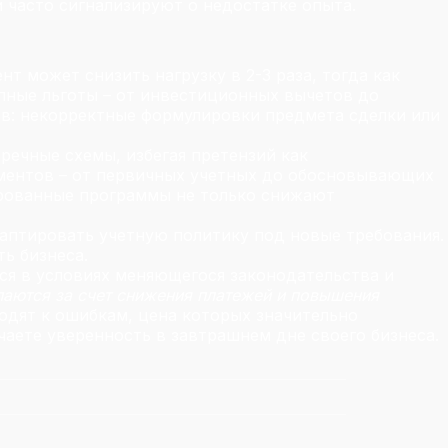
 часто сигнализируют о недостатке опыта.
т может снизить нагрузку в 2-3 раза, тогда как
пные льготы – от инвестиционных вычетов до
в: некорректные формулировки предмета сделки или
речные схемы, избегая претензий как
ментов – от первичных учетных до обосновывающих
ированные программы не только снижают
аптировать учетную политику под новые требования.
ь бизнеса.
ься в условиях меняющегося законодательства и
паются за счет снижения платежей и повышения
одят к ошибкам, цена которых значительно
чаете уверенность в завтрашнем дне своего бизнеса.