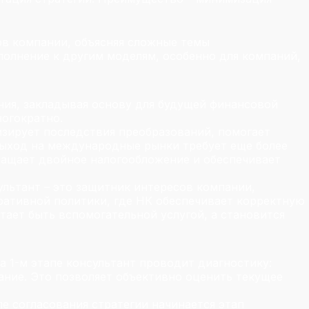
ов компании, объясняя сложные темы
полнение к другим моделям, особенно для компаний,
ния, закладывая основу для будущей финансовой
ногократно.
изирует последствия преобразований, помогает
Выход на международные рынки требует еще более
ращает двойное налогообложение и обеспечивает
ультант – это защитник интересов компании,
ративной политики, где НК обеспечивает корректную
тает быть вспомогательной услугой, а становится
а 1-м этапе консультант проводит диагностику:
ание. Это позволяет объективно оценить текущее
е согласования стратегии начинается этап