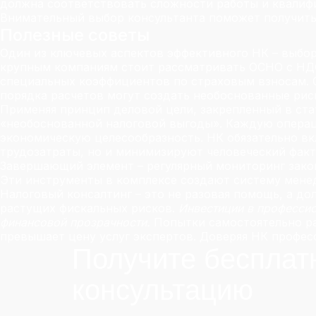
должна соответствовать сложности работы и квалифи
Внимательный выбор консультанта поможет получить
Полезные советы
Один из ключевых аспектов эффективного НК – выбор 
крупным компаниям стоит рассматривать ОСНО с НДС
специальных коэффициентов по страховым взносам. 
порядка расчетов могут создать необоснованные рис
Применяя принцип деловой цели, закрепленный в ста
«необоснованной налоговой выгоды». Каждую опера
экономическую целесообразность. НК обязательно в
трудозатраты, но и минимизируют человеческий факт
Завершающий элемент – регулярный мониторинг зако
Эти инструменты в комплексе создают систему мене
Налоговый консалтинг – это не разовая помощь, а до
растущих фискальных рисков.
Инвестиции в профессио
финансовой прозрачности.
Попытки самостоятельно ра
превышает цену услуг экспертов. Доверяя НК професс
Получите бесплат
консультацию