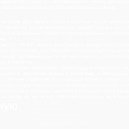
кации специалиста – необоснованно низкие расценки
 максимальную выгоду при минимальных рисках.
режима. Для малого бизнеса переход на УСН или патен
. Не менее важно максимально задействовать досту
Особое внимание требуется при оформлении договоро
ки.
тье 54.1 НК РФ, можно выстраивать юридически безуп
цию необходимо подтверждать полным пакетом доку
ключает рекомендации по автоматизации: специализ
ор в расчетах.
нодательных изменений, позволяющий оперативно ад
джмента, обеспечивающую и экономию, и безопасност
лгосрочная стратегия, позволяющая бизнесу развиват
нальное налоговое консультирование многократно оку
зобраться в сложных налоговых вопросах часто прив
ионалам, вы не только экономите ресурсы, но и полу
ную