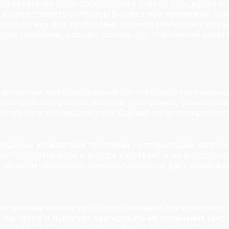
ой стратегии налогообложения с учетом специфики ко
 и представлять интересы бизнеса при проверках, сн
ю политику под требования законодательства и обуча
щие проблемы, создает основу для стабильной работ
вопросам налогообложения без глубокого погружения 
веты на конкретные запросы – например, разъяснени
лительного взаимодействия. Однако из-за поверхност
решении конкретной проблемы – оптимизации нагрузки
ает рекомендации и иногда участвует в их внедрении
в области налогового консультирования дает возможно
 регулярные бизнес-процессы компании для комплексн
расчетов и помогает реагировать на изменения закон
рисками, где требуется постоянный мониторинг и ада