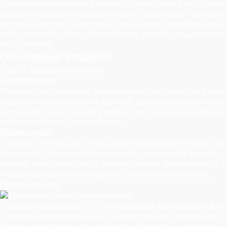
Важное направление работы – разработка долгосрочн
корректно рассчитывать налоги, готовить отчетность
построении системы учета, адаптирует корпоративну
юридического консультирования эксперт решает теку
госорганами.
Основные модели
Есть 4 основных модели.
Экспертная
Модель предполагает краткие консультации по узким 
ограниченным объемом данных, давая оперативные от
ситуаций, когда бизнесу нужна быстрая оценка без д
дополнительной проработки.
Проектная
В проектной модели специалист фокусируется на раз
политики. Консультант проводит детальный анализ, д
четкий план действий с результатами. Деятельность 
постоянного сопровождения бизнеса после работ.
Процессная
Процессная модель – это интеграция консультанта в
управленческих решений, контролирует корректность 
самой популярной для крупного бизнеса с высокими 