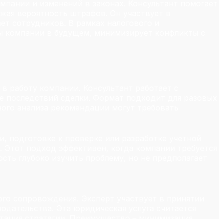
мпании и изменений в законах. Консультант помогает
ижая вероятность штрафов. Он участвует в
ет сотрудников. В рамках налогового и
ы компании в будущем, минимизирует конфликты с
в работу компании. Консультант работает с
е последствий сделки. Формат подходит для разовых
ного анализа рекомендации могут требовать
, подготовке к проверке или разработке учетной
. Этот подход эффективен, когда компании требуется
сть глубоко изучить проблему, но не предполагает
ого сопровождения. Эксперт участвует в принятии
одательства. Эта юридическая услуга считается
птация стратегии. Преимущество – минимизация