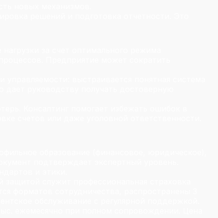
сть новых механизмов.
ировка решений и подготовка отчетности. Это
 нагрузки за счет оптимального режима
-процессов. Предприятие может сократить
и управляемости: выстраивается понятная система
то дает руководству получать достоверную
терь. Консалтинг помогает избежать ошибок в
овке счетов или даже уголовной ответственности.
офильное образование (финансовое, юридическое),
документ подтверждает экспертный уровень.
ндартов и этики.
й защитой служит профессиональная страховка
тся форматов сотрудничества, распространены 3
нентское обслуживание с регулярной поддержкой.
0 тыс. ежемесячно при полном сопровождении. Цена