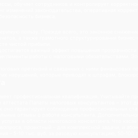
ессы, обучает сотрудников и контролирует корректно
нг изменений законодательства, оперативная коррект
безопасность бизнеса.
римую пользу. Прежде всего, это законное снижение
ычетов, а также грамотного структурирования бизнес
сте чистой прибыли.
достигается важный эффект повышения прозрачности 
регламенты работы с налоговыми обязательствами. Э
логовых претензий и связанных с ними финансовых по
угих нарушений, которые приводят к штрафам, блокир
та
меет профессиональная квалификация. Учитывайте пр
е аттестата Палаты налоговых консультантов – этот 
ак оно гарантирует соблюдение профессиональных ста
льные отзывы о работе консультанта. Дополнительно
слугах в области налогового консалтинга. Что касае
вопроса, проектный – для комплексной задачи, и або
ния – 5-10 тыс. руб. за разовую консультацию, 50-10